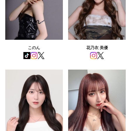
このん
花乃衣 美優