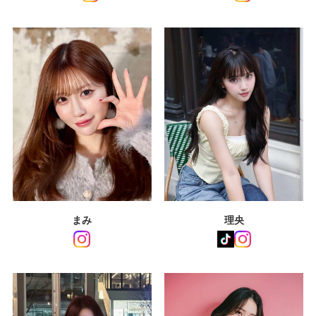
まみ
理央