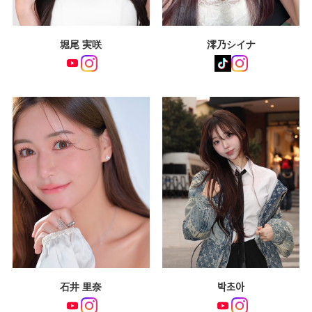
堀尾 実咲
澪乃シイナ
石井 里奈
박초아