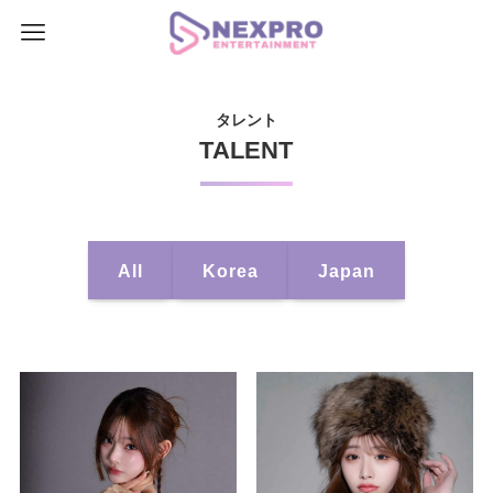
タレント
TALENT
All
Korea
Japan