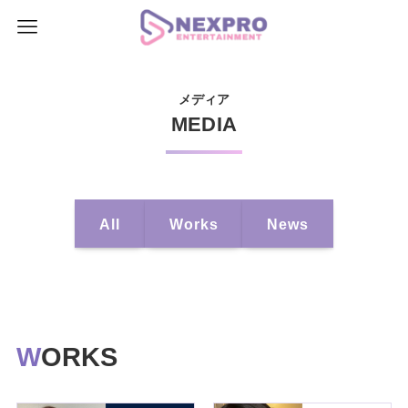
メディア
MEDIA
All
Works
News
WORKS