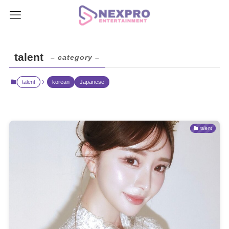
talent
– category –
talent
korean
Japanese
talent