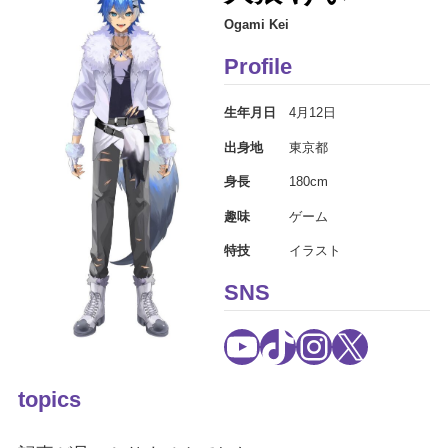
Ogami Kei
Profile
生年月日
4月12日
出身地
東京都
身長
180cm
趣味
ゲーム
特技
イラスト
SNS
YouTube
TikTok
Instagram
X
topics