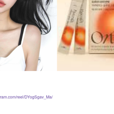
agram.com/reel/DYogSgav_Ma/