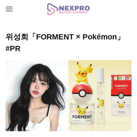
위성희「FORMENT × Pokémon」
#PR