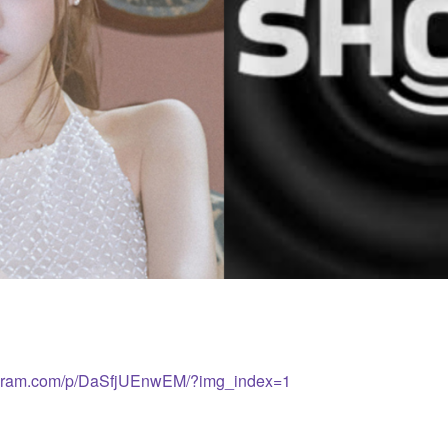
tagram.com/p/DaSfjUEnwEM/?img_index=1