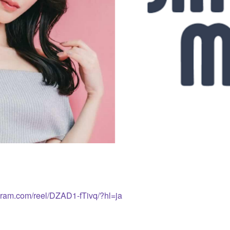
gram.com/reel/DZAD1-fTivq/?hl=ja