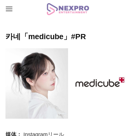
카네「medicube」#PR
媒体：
Instagramリール