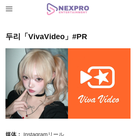
두리「VivaVideo」#PR
媒体：
Instagramリール